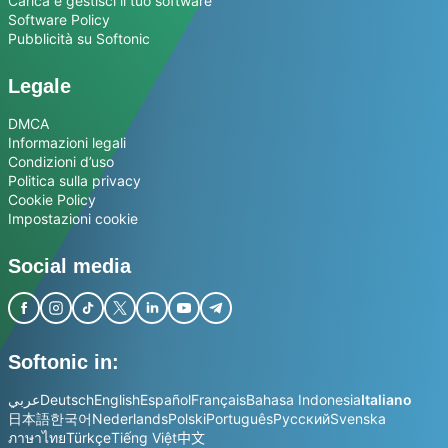
Carica e gestisci il tuo software
Software Policy
Pubblicità su Softonic
Legale
DMCA
Informazioni legali
Condizioni d’uso
Politica sulla privacy
Cookie Policy
Impostazioni cookie
Social media
Softonic in:
عربي
Deutsch
English
Español
Français
Bahasa Indonesia
Italiano
日本語
한국어
Nederlands
Polski
Português
Русский
Svenska
ภาษาไทย
Türkçe
Tiếng Việt
中文