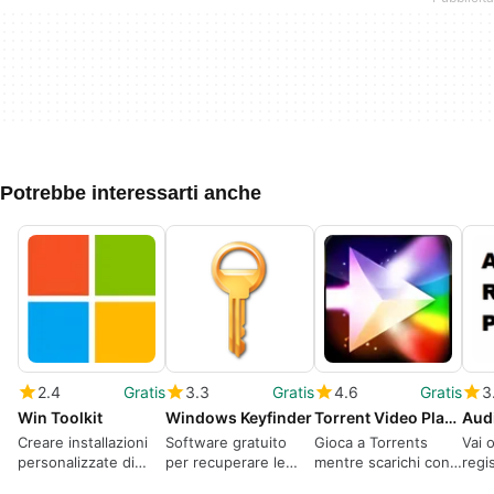
Potrebbe interessarti anche
2.4
Gratis
3.3
Gratis
4.6
Gratis
3
Win Toolkit
Windows Keyfinder
Torrent Video Player
Aud
Creare installazioni
Software gratuito
Gioca a Torrents
Vai o
personalizzate di
per recuperare le
mentre scarichi con
regi
Windows.
chiavi del prodotto
Torrent Video Player,
regi